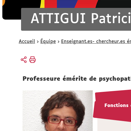
ATTIGUI Patric
Vous
Accueil
Équipe
Enseignant.es- chercheur.es é
êtes
ici :
Professeure émérite de psychopath
Fonctions 
Fonctions 