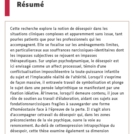
Résumé
Cette recherche explore la notion de désespoir dans les
situations cliniques complexes et apparemment sans issue, tant
pourles patients que pour les professionnels qui les
accompagnent. Elle se focalise sur les aménagements limites,
en particulierceux aux souffrances narcissiques-identitaires dont
les impasses subjectives se rejouent en impasses
thérapeutiques. Sur unplan psychodynamique, le désespoir est
ici envisagé comme un affect processuel, témoin d’une
conflictualisation impossibleentre la toute-puissance infantile
du sujet et l’implacable réalité de l’altérité. Lorsqu’il s’exprime
de façon massive, il entravele travail de symbolisation et plonge
le sujet dans une pensée labyrinthique se manifestant par une
fixation idéative. Àl’inverse, lorsqu’il demeure contenu, il joue un
rôle de soutien au travail d’élaboration, aidant ces sujets aux
fondationsnarcissiques fragiles à sauvegarder une forme
d’homéostasie face à l’épreuve de la perte. Il s’agit alors
d’accompagner cetravail du désespoir qui, dans les zones
préconscientes de la vie psychique, ouvre la voie au
renoncement. Au-delà de cetteexpression intrapsychique du
désespoir, cette thèse examine également sa dimension