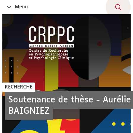
Aller
Navigation
Accès
Connexion
Menu
Ouvrir
au
directs
le
contenu
RECHERCHE
Soutenance de thèse - Aurélie
BAIGNIEZ