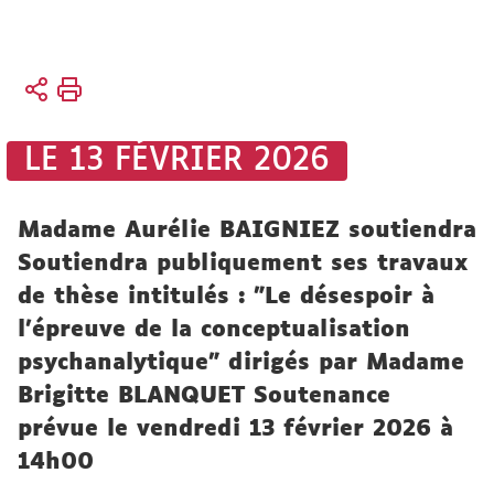
Vous
Accueil
êtes
Actualités
ici :
LE 13 FÉVRIER 2026
Événements
Soutenances
Madame Aurélie BAIGNIEZ soutiendra
Soutiendra publiquement ses travaux
de thèse intitulés : "Le désespoir à
l'épreuve de la conceptualisation
psychanalytique" dirigés par Madame
Brigitte BLANQUET Soutenance
prévue le vendredi 13 février 2026 à
14h00