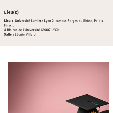
Lieu(x)
Lieu :
Université Lumière Lyon 2, campus Berges du Rhône, Palais
Hirsch,
4 Bis rue de l'Université 69007 LYON
Salle :
Léonie Villard