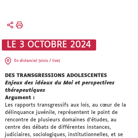
Vous
Accueil
êtes
ici :
Actualités
LE 3 OCTOBRE 2024
Événements
À venir
En distanciel (visio / live)
DES TRANSGRESSIONS ADOLESCENTES
Enjeux des idéaux du Moi et perspectives
thérapeutiques
Argument :
Les rapports transgressifs aux lois, au cœur de la
délinquance juvénile, représentent le point de
rencontre de plusieurs domaines d’études, au
centre des débats de différentes instances,
judiciaires, sociologiques, institutionnelles, et se