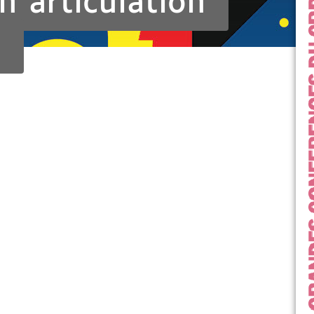
on articulation
e