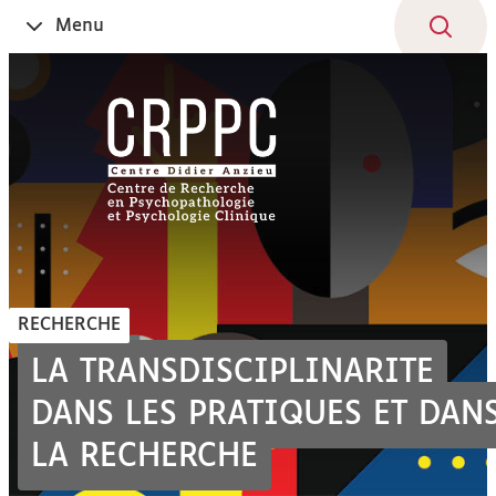
Aller
Navigation
Accès
Connexion
Menu
Ouvrir
au
directs
le
contenu
RECHERCHE
LA TRANSDISCIPLINARITE
DANS LES PRATIQUES ET DAN
LA RECHERCHE