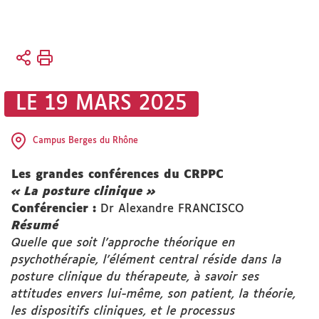
Vous
Accueil
êtes
ici :
Actualités
LE 19 MARS 2025
Événements
Archives
Campus Berges du Rhône
Les grandes conférences du CRPPC
« La posture clinique »
Conférencier :
Dr Alexandre FRANCISCO
Résumé
Quelle que soit l’approche théorique en
psychothérapie, l’élément central réside dans la
posture clinique du thérapeute, à savoir ses
attitudes envers lui-même, son patient, la théorie,
les dispositifs cliniques, et le processus