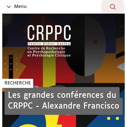
Aller
Navigation
Accès
Connexion
Menu
Ouvrir
au
directs
le
contenu
RECHERCHE
Les grandes conférences du
CRPPC - Alexandre Francisco