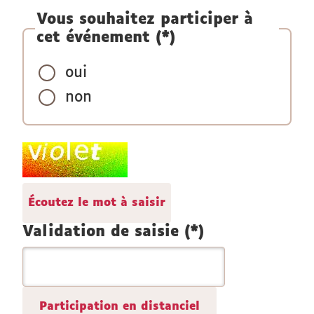
Vous souhaitez participer à
cet événement (*)
oui
non
Champ
pour
les
Écoutez le mot à saisir
robots.
Si
Validation de saisie (*)
vous
êtes
humains,
merci