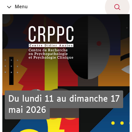
Aller
Navigation
Accès
Connexion
Menu
Ouvrir
au
directs
le
contenu
Du lundi 11 au dimanche 17
mai 2026