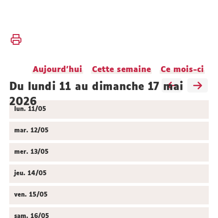
Vous
Accueil
êtes
ici :
Actualités
Aujourd'hui
Cette semaine
Ce mois-ci
Agenda
du lundi 11 au dimanche 17 mai
2026
lun.
11/05
mar.
12/05
mer.
13/05
jeu.
14/05
ven.
15/05
sam.
16/05