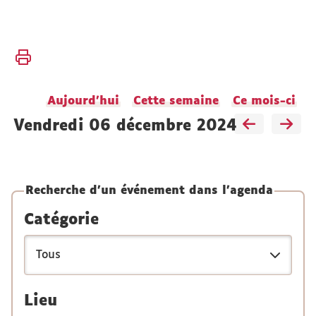
Vous
Accueil
êtes
ici :
Actualités
Aujourd'hui
Cette semaine
Ce mois-ci
Agenda
vendredi 06 décembre 2024
Recherche d'un événement dans l'agenda
Catégorie
Lieu