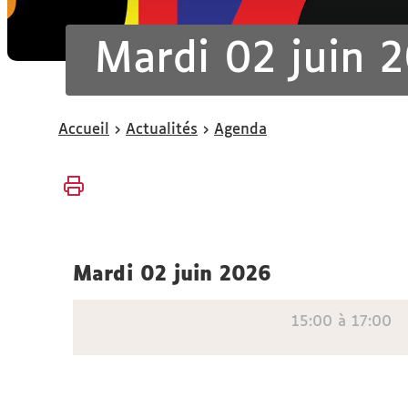
Mardi 02 juin 
Vous
Accueil
Actualités
Agenda
êtes
ici :
mardi 02 juin 2026
15:00 à 17:00